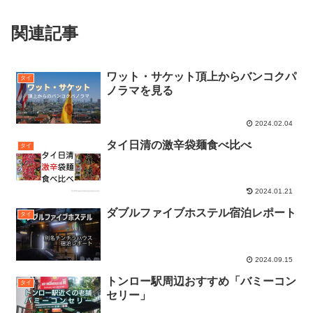
関連記事
ワット・サケット頂上からバンコクパ
タイ
ノラマを見る
2024.02.04
タイ日清の激辛袋麺食べ比べ
タイ
2024.01.21
ダブルファイブホステル宿泊レポート
タイ
2024.09.15
トンロー駅周辺おすすめ「バミーコン
タイ
セリー」