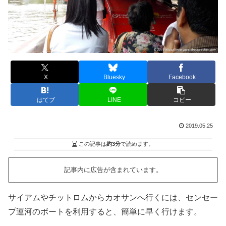
X
Bluesky
Facebook
はてブ
LINE
コピー
2019.05.25
この記事は
約3分
で読めます。
記事内に広告が含まれています。
サイアムやチットロムからカオサンへ行くには、センセー
プ運河のボートを利用すると、簡単に早く行けます。