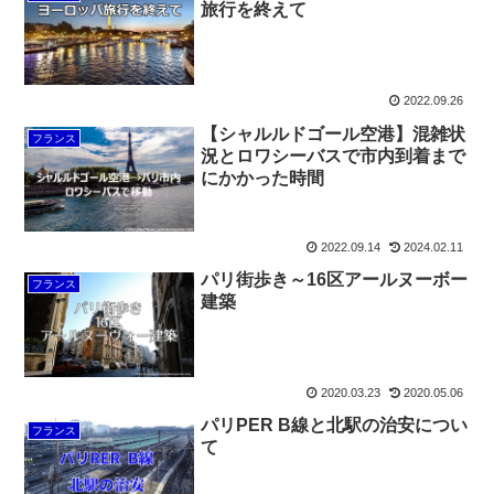
旅行を終えて
2022.09.26
【シャルルドゴール空港】混雑状
フランス
況とロワシーバスで市内到着まで
にかかった時間
2022.09.14
2024.02.11
パリ街歩き～16区アールヌーボー
フランス
建築
2020.03.23
2020.05.06
パリPER B線と北駅の治安につい
フランス
て