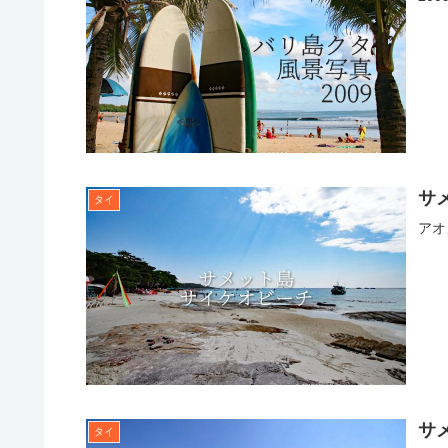
サ
タイ
アオ
サ
タイ