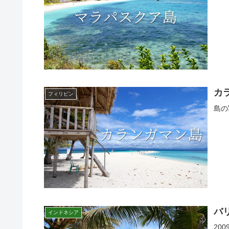
カ
フィリピン
島の
バ
インドネシア
20