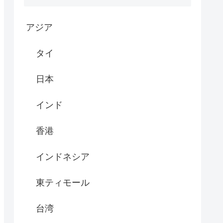
アジア
タイ
日本
インド
香港
インドネシア
東ティモール
台湾