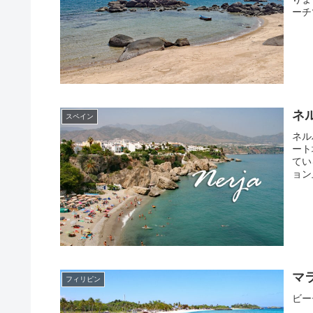
ーチ
ネ
スペイン
ネル
ート
てい
ョン
マ
フィリピン
ビー