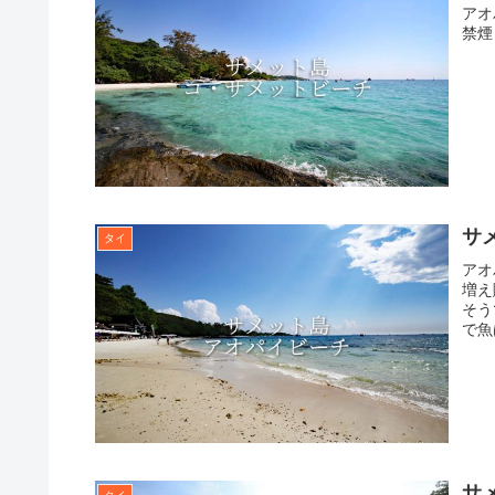
アオ
禁煙
サ
タイ
アオ
増え
そう
で魚
サ