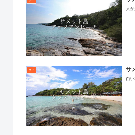
タイ
人が
サ
タイ
白い