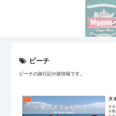
ビーチ
ビーチの旅行記や旅情報です。
タ
タイ
タオ
オ島
りま