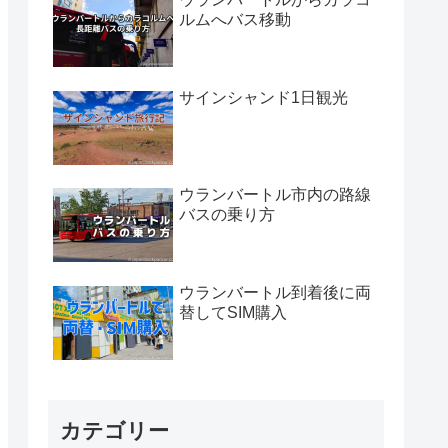
ルムへバス移動
サインシャンド1日観光
ウランバートル市内の路線
バスの乗り方
ウランバートル到着後に両
替してSIM購入
カテゴリー