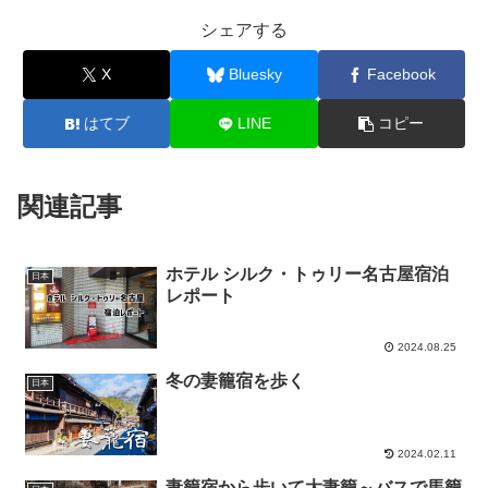
シェアする
X
Bluesky
Facebook
はてブ
LINE
コピー
関連記事
ホテル シルク・トゥリー名古屋宿泊
日本
レポート
2024.08.25
冬の妻籠宿を歩く
日本
2024.02.11
妻籠宿から歩いて大妻籠～バスで馬籠