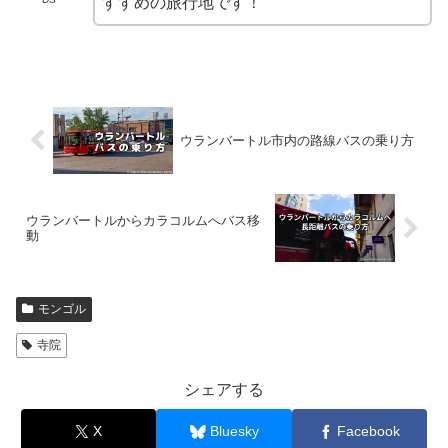
すすめの旅行地です！
ウランバートル市内の路線バスの乗り方
ウランバートルからカラコルムへバス移
動
モンゴル
寺院
シェアする
X
Bluesky
Facebook