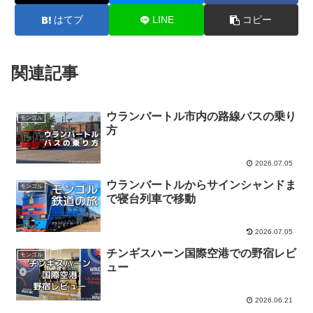
はてブ
LINE
コピー
関連記事
ウランバートル市内の路線バスの乗り
モンゴル
方
2026.07.05
ウランバートルからサインシャンドま
モンゴル
で寝台列車で移動
2026.07.05
チンギスハーン国際空港での野宿レビ
モンゴル
ュー
2026.06.21