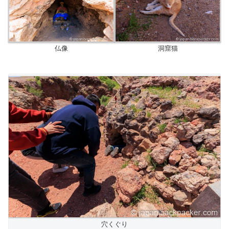
仏像
洞窟猫
穴くぐり