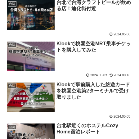
台北で台湾クラフトビールが飲め
台湾
る店！迪化街付近
2024.05.06
Klookで桃園空港MRT乗車チケッ
台湾
トを購入してみた
2024.05.03
2024.09.16
Klookで事前購入した悠遊カード
台湾
を桃園空港第2ターミナルで受け
取りました
2024.05.03
台北駅近くのホステルCozy
台湾
Home宿泊レポート