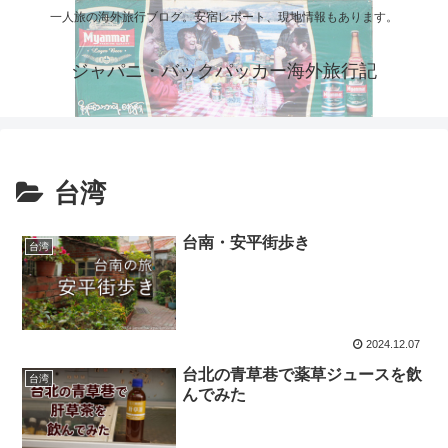
一人旅の海外旅行ブログ。安宿レポート、現地情報もあります。
ジャパニ・バックパッカー海外旅行記
台湾
台南・安平街歩き
台湾
2024.12.07
台北の青草巷で薬草ジュースを飲
台湾
んでみた