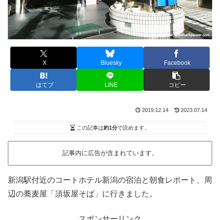
X
Bluesky
Facebook
はてブ
LINE
コピー
2019.12.14
2023.07.14
この記事は
約1分
で読めます。
記事内に広告が含まれています。
新潟駅付近のコートホテル新潟の宿泊と朝食レポート、周
辺の蕎麦屋「須坂屋そば」に行きました。
スポンサーリンク