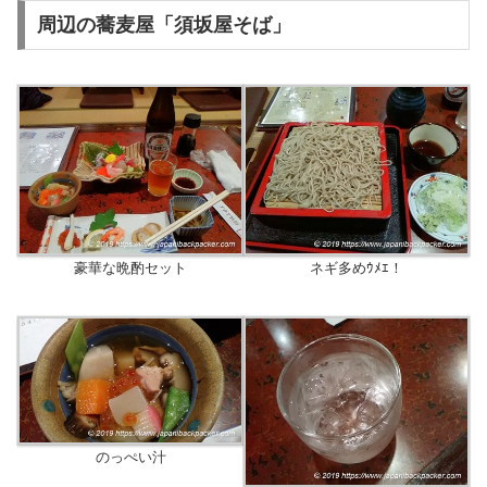
周辺の蕎麦屋「須坂屋そば」
豪華な晩酌セット
ネギ多めｳﾒｴ！
のっぺい汁