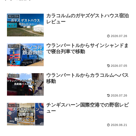
カラコルムのガヤズゲストハウス宿泊
モンゴル
レビュー
2026.07.26
ウランバートルからサインシャンドま
モンゴル
で寝台列車で移動
2026.07.05
ウランバートルからカラコルムへバス
モンゴル
移動
2026.07.26
チンギスハーン国際空港での野宿レビ
モンゴル
ュー
2026.06.21