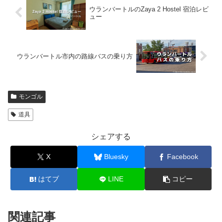
ウランバートルのZaya 2 Hostel 宿泊レビ
ュー
ウランバートル市内の路線バスの乗り方
モンゴル
道具
シェアする
X
Bluesky
Facebook
はてブ
LINE
コピー
関連記事