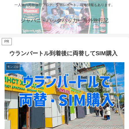
一人旅の海外旅行ブログ。安宿レポート、現地情報もあります。
ジャパニ・バックパッカー海外旅行記
PR
ウランバートル到着後に両替してSIM購入
モンゴル