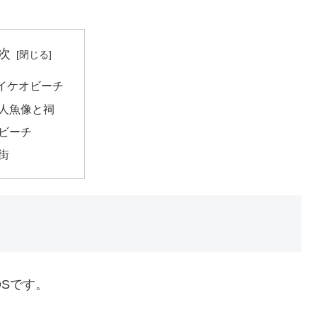
次
イケオビーチ
人魚像と祠
ビーチ
街
Sです。