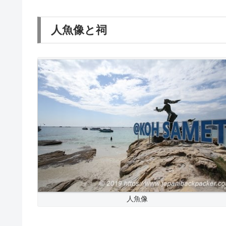
人魚像と祠
人魚像