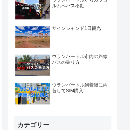
ルムへバス移動
サインシャンド1日観光
ウランバートル市内の路線
バスの乗り方
ウランバートル到着後に両
替してSIM購入
カテゴリー