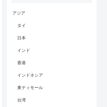
アジア
タイ
日本
インド
香港
インドネシア
東ティモール
台湾