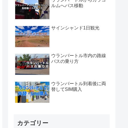
ルムへバス移動
サインシャンド1日観光
ウランバートル市内の路線
バスの乗り方
ウランバートル到着後に両
替してSIM購入
カテゴリー