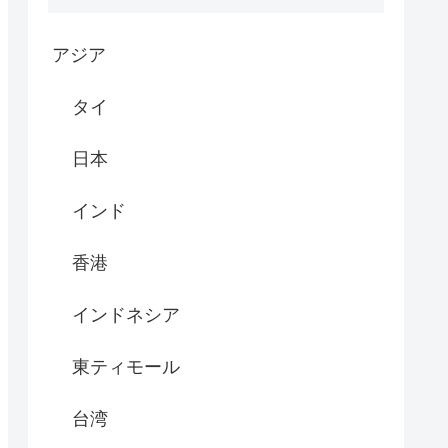
アジア
タイ
日本
インド
香港
インドネシア
東ティモール
台湾