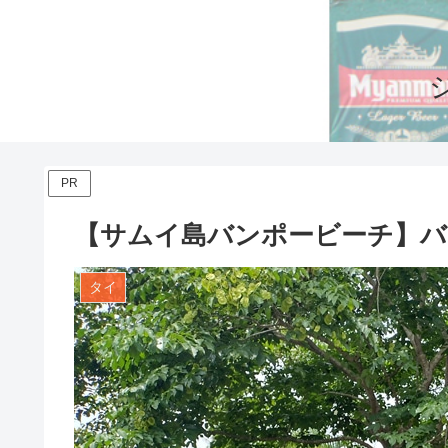
PR
【サムイ島バンポービーチ】バ
タイ