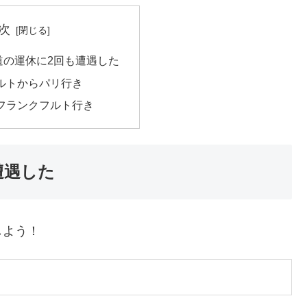
次
道の運休に2回も遭遇した
ルトからパリ行き
フランクフルト行き
遭遇した
しよう！