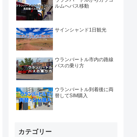
ルムへバス移動
サインシャンド1日観光
ウランバートル市内の路線
バスの乗り方
ウランバートル到着後に両
替してSIM購入
カテゴリー