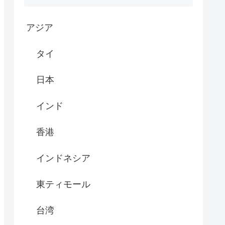
アジア
タイ
日本
インド
香港
インドネシア
東ティモール
台湾