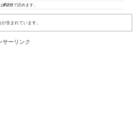
は
約2分
で読めます。
告が含まれています。
ンサーリンク