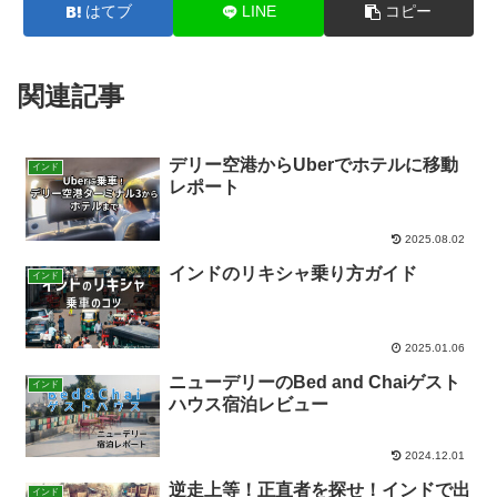
はてブ
LINE
コピー
関連記事
デリー空港からUberでホテルに移動
インド
レポート
2025.08.02
インドのリキシャ乗り方ガイド
インド
2025.01.06
ニューデリーのBed and Chaiゲスト
インド
ハウス宿泊レビュー
2024.12.01
逆走上等！正直者を探せ！インドで出
インド