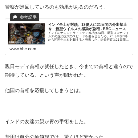
警察が巡回しているのも効果があるのだろう。
インド全土が封鎖、13億人に21日間の外出禁止
令 新型ウイルスの感染が急増 - BBCニュース
インドのナレンドラ・モディ首相は24日、新型コロナウイ
ルスの感染拡大のスピードを遅らせるため、25日午前0時
から同国全土を封鎖すると発表した。封鎖措置は21日間続
く。
www.bbc.com
親日モディ首相が就任したとき、今までの首相と違うので
期待している、という声が聞かれた。
他国の首相を応援してしまうとは。
インドの友達の親が胃の手術をした。
費用は自分の価値観では、驚くほど安かった。