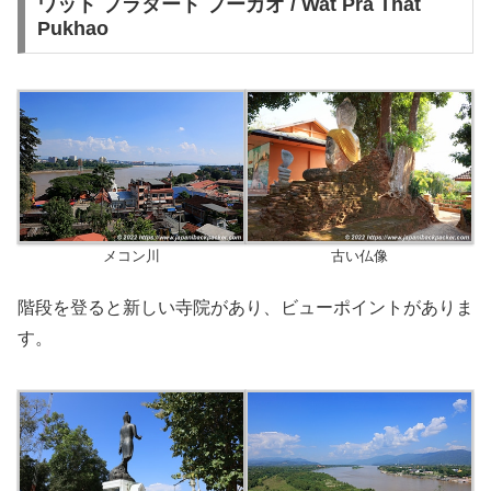
ワット プラタート プーカオ / Wat Pra That
Pukhao
メコン川
古い仏像
階段を登ると新しい寺院があり、ビューポイントがありま
す。