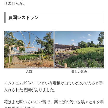
りませんが。
農園レストラン
入口
美しい景色
チムチュム198バーツという看板が出ていたので入ると手
入れされた農園がありました。
花はまだ咲いていない蕾で、葉っぱの匂いを嗅ぐとキク科