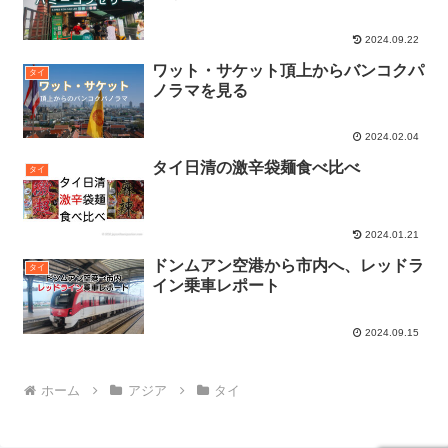
2024.09.22
ワット・サケット頂上からバンコクパ
タイ
ノラマを見る
2024.02.04
タイ日清の激辛袋麺食べ比べ
タイ
2024.01.21
ドンムアン空港から市内へ、レッドラ
タイ
イン乗車レポート
2024.09.15
ホーム
アジア
タイ