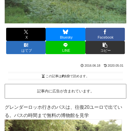
X
Bluesky
Facebook
はてブ
LINE
コピー
2016.06.18
2020.05.01
この記事は
約1分
で読めます。
記事内に広告が含まれています。
グレンダーロッホ行きのバスは、往復20ユーロで出てい
る。バスの時間まで無料の博物館を見学