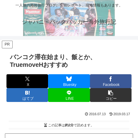
一人旅の海外旅行ブログ。安宿レポート、現地情報もあります。
ジャパニ・バックパッカー海外旅行記
PR
バンコク滞在始まり、飯とか、
TruemoveHおすすめ
X
Bluesky
Facebook
はてブ
LINE
コピー
2016.07.13
2019.03.17
この記事は
約2分
で読めます。