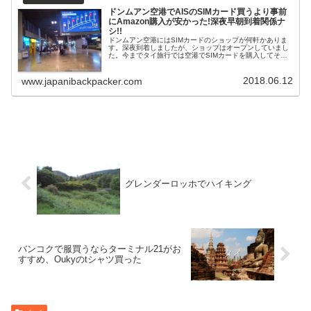
ドンムアン空港でAISのSIMカード買うより事前
にAmazon購入が安かった!深夜早朝到着関係ナ
シ!!
ドンムアン空港にはSIMカードのショップが何軒かありま
す。深夜到着しましたが、ショップはオープンしていまし
た。今までタイ旅行では空港でSIMカードを購入してその
場で設定してもらっていました。1週間で299BT(約1100円
2018/5)で...
2018.06.12
www.japanibackpacker.com
グレンダーロッホでハイキング
バンコクで服買うならターミナル21がお
すすめ、Oukyのtシャツ買った