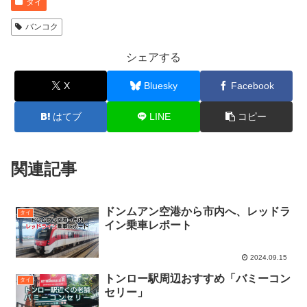
タイ
バンコク
シェアする
X
Bluesky
Facebook
はてブ
LINE
コピー
関連記事
ドンムアン空港から市内へ、レッドラ
タイ
イン乗車レポート
2024.09.15
トンロー駅周辺おすすめ「バミーコン
タイ
セリー」