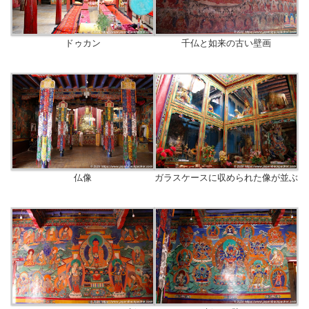
ドゥカン
千仏と如来の古い壁画
仏像
ガラスケースに収められた像が並ぶ