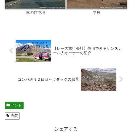
軍の駐屯地
学校
【レーの旅行会社】信用できるザンスカ
ール人オーナーの紹介
ゴンパ巡り２日目～ラダックの風景
インド
寺院
シェアする