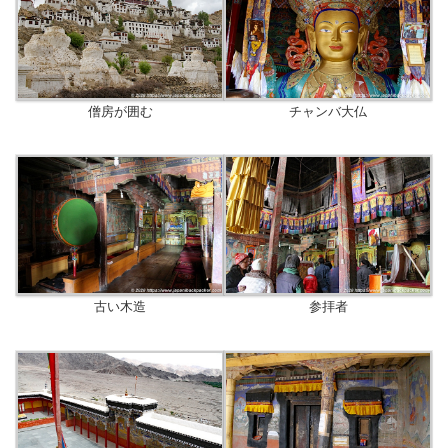
僧房が囲む
チャンバ大仏
古い木造
参拝者