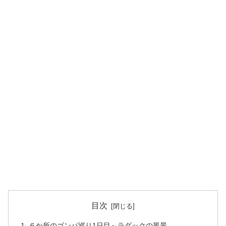
目次
６か所のゴンパ巡り1日目～ラダックの風景