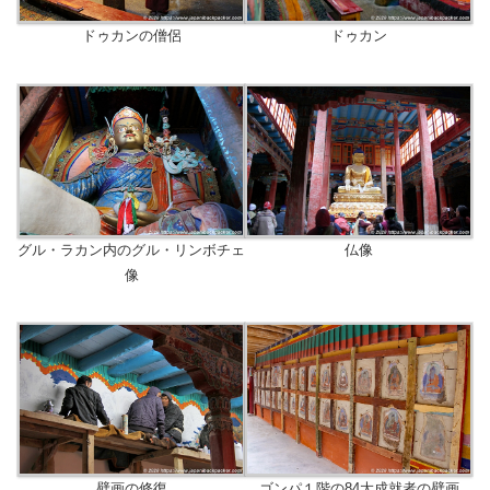
ドゥカンの僧侶
ドゥカン
グル・ラカン内のグル・リンボチェ
仏像
像
壁画の修復
ゴンパ１階の84大成就者の壁画