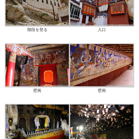
階段を登る
入口
壁画
壁画