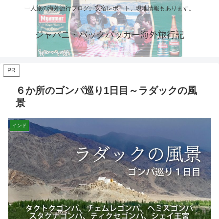
一人旅の海外旅行ブログ。安宿レポート、現地情報もあります。
ジャパニ・バックパッカー海外旅行記
PR
６か所のゴンパ巡り1日目～ラダックの風
景
インド