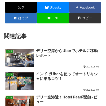
X
Bluesky
Facebook
はてブ
LINE
コピー
関連記事
デリー空港からUberでホテルに移動
インド
レポート
2025.08.02
インドでUberを使ってオートリキシ
インド
ャに乗るコツ！
2026.03.07
デリー空港近くHotel Pearl宿泊レビ
インド
ュー