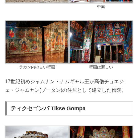
中庭
ラカン内の古い壁画
壁画は新しい
17世紀初めジャムナン・ナムギャル王が高僧チョエジ
ェ・ジャムヤン(ブータン)の住居として建立した僧院。
ティクセゴンパ Tikse Gompa