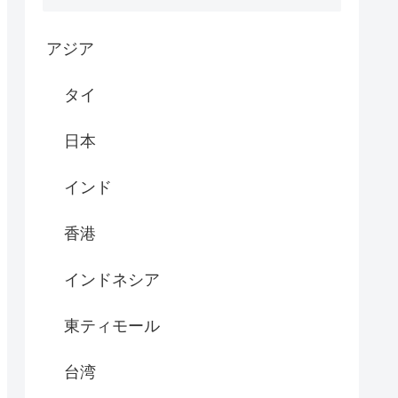
アジア
タイ
日本
インド
香港
インドネシア
東ティモール
台湾