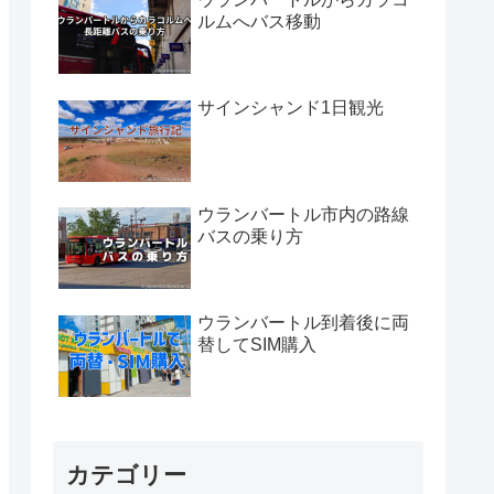
ルムへバス移動
サインシャンド1日観光
ウランバートル市内の路線
バスの乗り方
ウランバートル到着後に両
替してSIM購入
カテゴリー