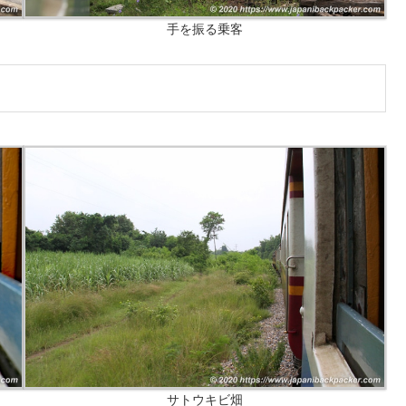
手を振る乗客
サトウキビ畑