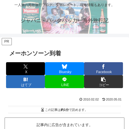
一人旅の海外旅行ブログ。安宿レポート、現地情報もあります。
ジャパニ・バックパッカー海外旅行記
PR
メーホンソーン到着
X
Bluesky
Facebook
はてブ
LINE
コピー
2010.02.02
2020.05.01
この記事は
約1分
で読めます。
記事内に広告が含まれています。