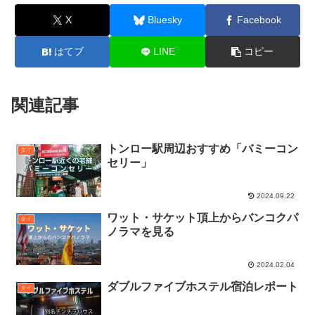
X
Bluesky
Facebook
はてブ
LINE
コピー
関連記事
トンロー駅周辺おすすめ「バミーコン
タイ
セリー」
2024.09.22
ワット・サケット頂上からバンコクパ
タイ
ノラマを見る
2024.02.04
ダブルファイブホステル宿泊レポート
タイ