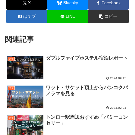
X
Bluesky
Facebook
はてブ
LINE
コピー
関連記事
ダブルファイブホステル宿泊レポート
タイ
2024.09.15
ワット・サケット頂上からバンコクパ
タイ
ノラマを見る
2024.02.04
トンロー駅周辺おすすめ「バミーコン
タイ
セリー」