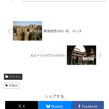
断崖絶壁の白い街、ロンダ
セビーリャのアルカサル
スペイン
街並み
シェアする
X
Bluesky
Facebook