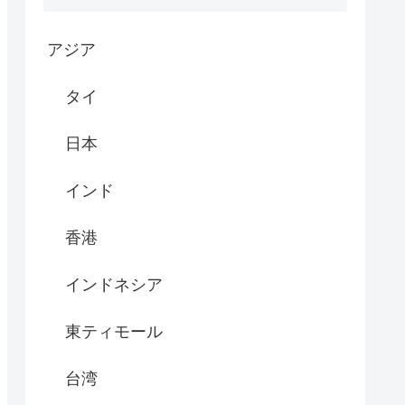
アジア
タイ
日本
インド
香港
インドネシア
東ティモール
台湾