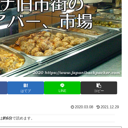
はてブ
LINE
コピー
2020.03.08
2021.12.29
は
約6分
で読めます。