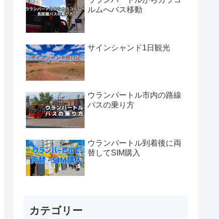
ルムへバス移動
サインシャンド1日観光
ウランバートル市内の路線
バスの乗り方
ウランバートル到着後に両
替してSIM購入
カテゴリー