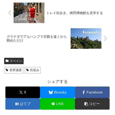
トレド街歩き、拷問博物館を見学する
グラナダでアルハンブラ宮殿を遠くから
眺めただけ
スペイン
世界遺産
街並み
シェアする
X
Bluesky
Facebook
はてブ
LINE
コピー