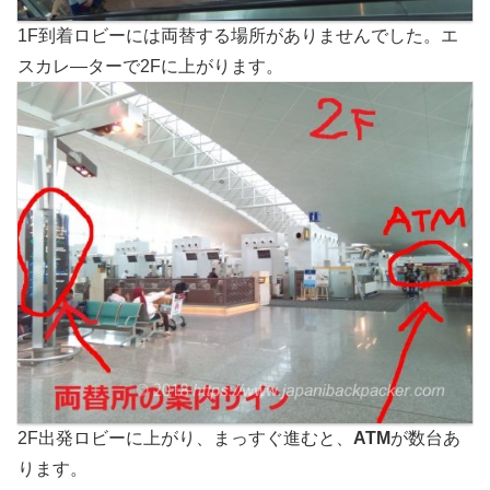
1F到着ロビーには両替する場所がありませんでした。エ
スカレ―ターで2Fに上がります。
2F出発ロビーに上がり、まっすぐ進むと、
ATM
が数台あ
ります。