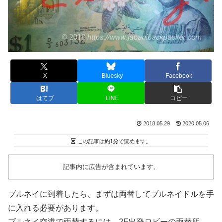
X
Bluesky
Facebook
はてブ
LINE
コピー
2018.05.29
2020.05.06
この記事は
約1分
で読めます。
記事内に広告が含まれています。
ブルネイに到着したら、まずは両替してブルネイドルを手
に入れる必要があります。
ブルネイ空港で両替するには、
2F出発ロビーの両替所、