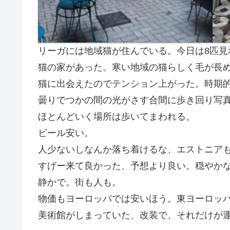
リーガには地域猫が住んでいる。今日は8匹見
猫の家があった。寒い地域の猫らしく毛が長
猫に出会えたのでテンション上がった。時期
曇りでつかの間の光がさす合間に歩き回り写
ほとんどいく場所は歩いてまわれる。
ビール安い。
人少ないしなんか落ち着けるな、エストニア
すげー来て良かった、予想より良い。穏やか
静かで。街も人も。
物価もヨーロッパでは安いほう。東ヨーロッ
美術館がしまっていた、改装で、それだけが