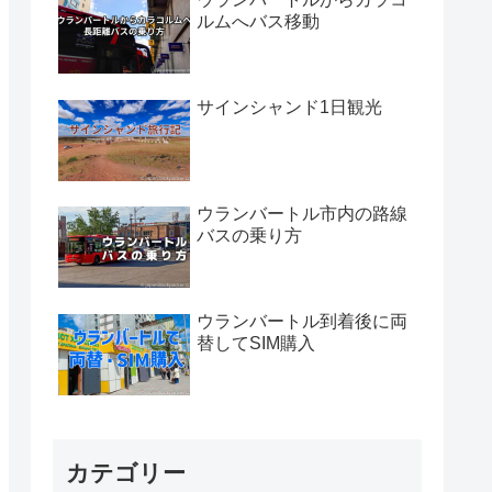
ルムへバス移動
サインシャンド1日観光
ウランバートル市内の路線
バスの乗り方
ウランバートル到着後に両
替してSIM購入
カテゴリー