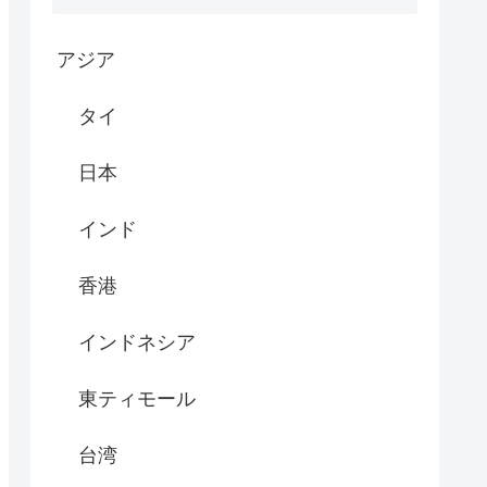
アジア
タイ
日本
インド
香港
インドネシア
東ティモール
台湾