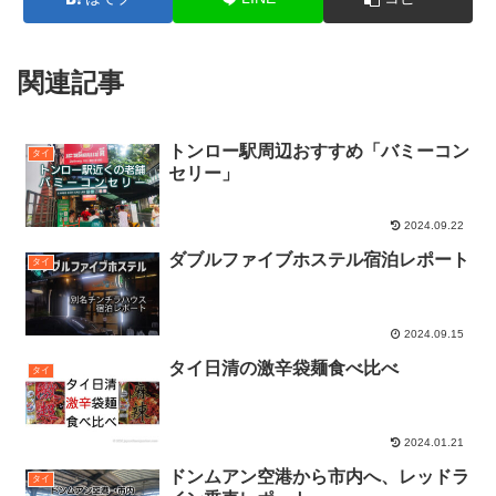
関連記事
トンロー駅周辺おすすめ「バミーコン
タイ
セリー」
2024.09.22
ダブルファイブホステル宿泊レポート
タイ
2024.09.15
タイ日清の激辛袋麺食べ比べ
タイ
2024.01.21
ドンムアン空港から市内へ、レッドラ
タイ