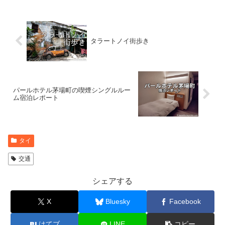
タラートノイ街歩き
パールホテル茅場町の喫煙シングルルー
ム宿泊レポート
タイ
交通
シェアする
X
Bluesky
Facebook
はてブ
LINE
コピー