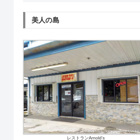
美人の島
レストランArnold’s