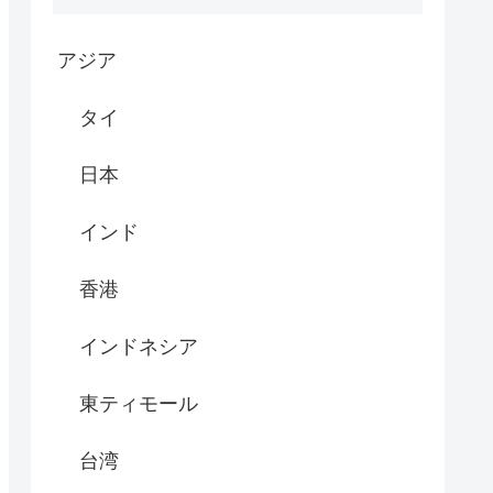
アジア
タイ
日本
インド
香港
インドネシア
東ティモール
台湾