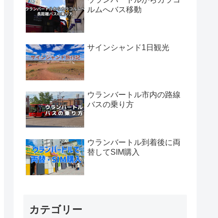
ルムへバス移動
サインシャンド1日観光
ウランバートル市内の路線
バスの乗り方
ウランバートル到着後に両
替してSIM購入
カテゴリー