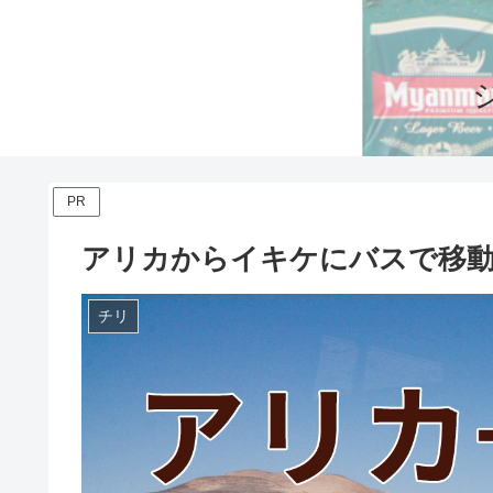
PR
アリカからイキケにバスで移
チリ