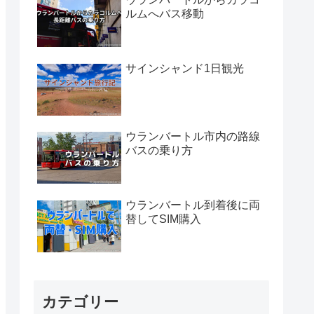
ルムへバス移動
サインシャンド1日観光
ウランバートル市内の路線
バスの乗り方
ウランバートル到着後に両
替してSIM購入
カテゴリー