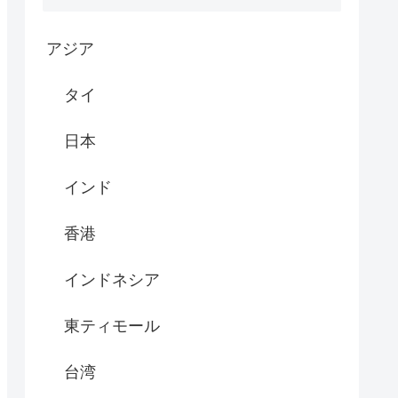
アジア
タイ
日本
インド
香港
インドネシア
東ティモール
台湾