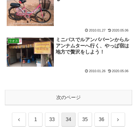
2010.01.27
2020.05.06
ミニバスでルアンパバーンからル
ラオス
アンナムターへ行く、やっぱ宿は
地方で贅沢をしよう！
2010.01.26
2020.05.06
次のページ
前
次
1
33
34
35
36
へ
へ