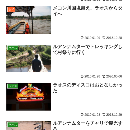
メコン川国境超え、ラオスからタ
タイ
イへ
2010.01.29
2018.12.28
ルアンナムターでトレッキングし
ラオス
て村祭りに行く
2010.01.28
2020.05.06
ラオスのディスコはおとなしかっ
ラオス
た
2010.01.28
2018.12.29
ルアンナムターをチャリで観光す
ラオス
る